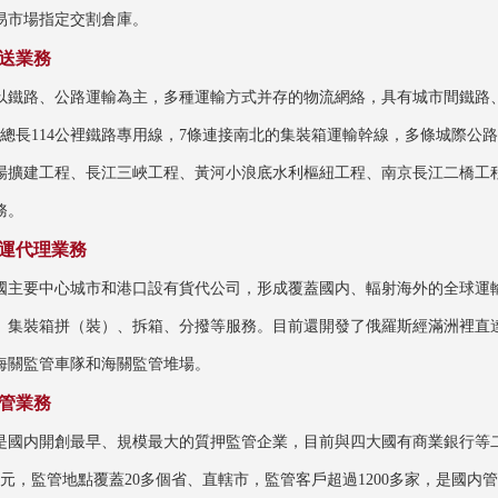
易市場指定交割倉庫。
送業務
以鐵路、公路運輸為主，多種運輸方式并存的物流網絡，具有城市間鐵路
餘條總長114公裡鐵路專用線，7條連接南北的集裝箱運輸幹線，多條城際
場擴建工程、長江三峽工程、黃河小浪底水利樞紐工程、南京長江二橋工
務。
運代理業務
國主要中心城市和港口設有貨代公司，形成覆蓋國内、輻射海外的全球運
、集裝箱拼（裝）、拆箱、分撥等服務。目前還開發了俄羅斯經滿洲裡直
海關監管車隊和海關監管堆場。
管業務
是國内開創最早、規模最大的質押監管企業，目前與四大國有商業銀行等二
0億元，監管地點覆蓋20多個省、直轄市，監管客戶超過1200多家，是國