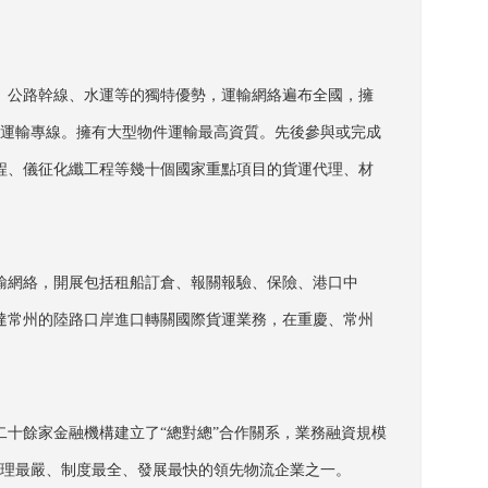
、公路幹線、水運等的獨特優勢，運輸網絡遍布全國，擁
公路運輸專線。擁有大型物件運輸最高資質。先後參與或完成
程、儀征化纖工程等幾十個國家重點項目的貨運代理、材
輸網絡，開展包括租船訂倉、報關報驗、保險、港口中
達常州的陸路口岸進口轉關國際貨運業務，在重慶、常州
十餘家金融機構建立了“總對總”合作關系，業務融資規模
内管理最嚴、制度最全、發展最快的領先物流企業之一。