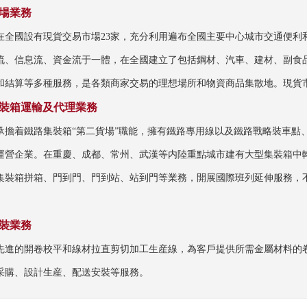
場業務
在全國設有現貨交易市場23家，充分利用遍布全國主要中心城市交通便利
流、信息流、資金流于一體，在全國建立了包括鋼材、汽車、建材、副食
和結算等多種服務，是各類商家交易的理想場所和物資商品集散地。現貨
裝箱運輸及代理業務
承擔着鐵路集裝箱“第二貨場”職能，擁有鐵路專用線以及鐵路戰略裝車點
運營企業。在重慶、成都、常州、武漢等内陸重點城市建有大型集裝箱中
集裝箱拼箱、門到門、門到站、站到門等業務，開展國際班列延伸服務，
裝業務
先進的開卷校平和線材拉直剪切加工生産線，為客戶提供所需金屬材料的
采購、設計生産、配送安裝等服務。