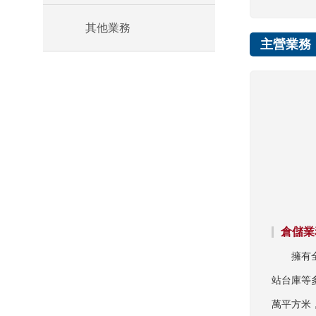
其他業務
主營業務
倉儲業
擁有
站台庫等
萬平方米