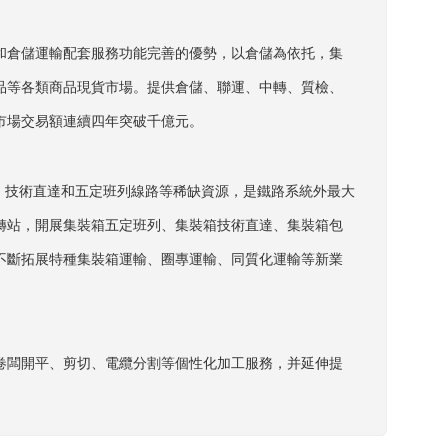
和倉儲運輸配套服務功能完善的優勢，以倉儲為依托，集
品等各類商品現貨市場。提供倉儲、聯運、中轉、質檢、
市場交易額連續四年突破千億元。
、技術直達和五定班列線路等稀缺資源，是鐵路系統外最大
轉站，開展集裝箱五定班列、集裝箱技術直達、集裝箱包
不斷拓展特種集裝箱運輸、圈專運輸、同質化運輸等新業
卷闆開平、剪切、電纜分割等個性化加工服務，并延伸提