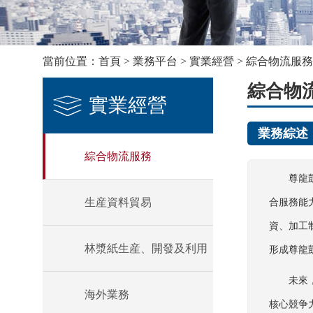
當前位置：
首頁
>
業務平台
>
實業經營
>
綜合物流服務
綜合物
實業經營
業務綜述
綜合物流服務
尊龍
生産資料貿易
合服務能
資、加工
林漿紙生産、開發及利用
形成尊龍
未來
海外業務
核心競争