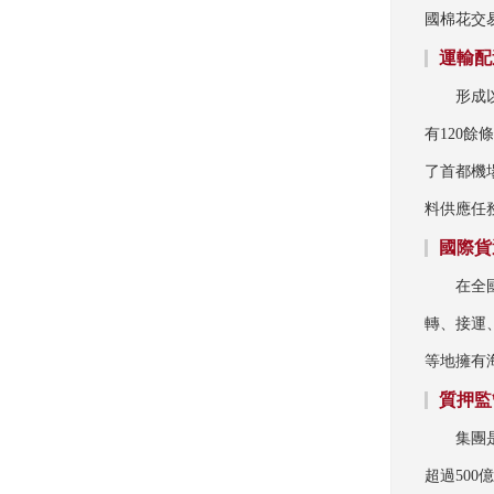
國棉花交
運輸配
形成
有120
了首都機
料供應任
國際貨
在全
轉、接運
等地擁有
質押監
集團
超過50