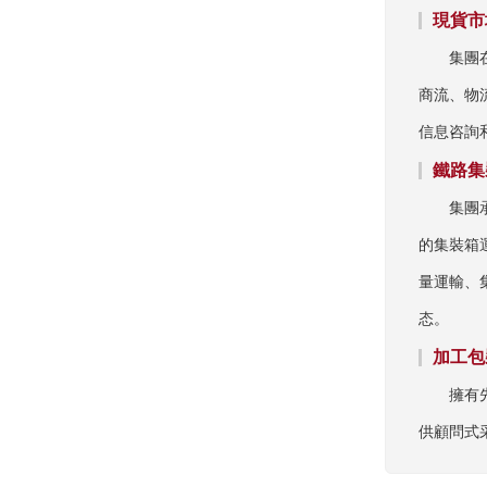
現貨市
集團
商流、物
信息咨詢
鐵路集
集團
的集裝箱
量運輸、
态。
加工包
擁有
供顧問式