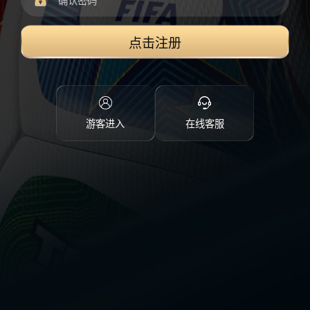
点击注册
游客进入
在线客服