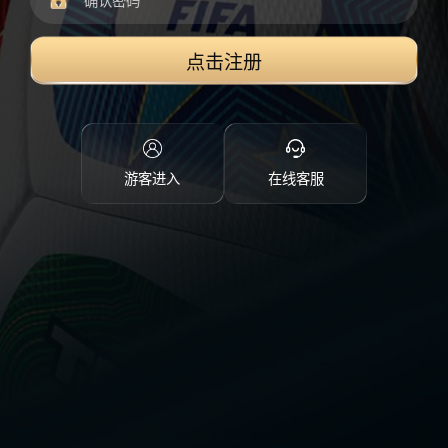
点击注册
游客进入
在线客服