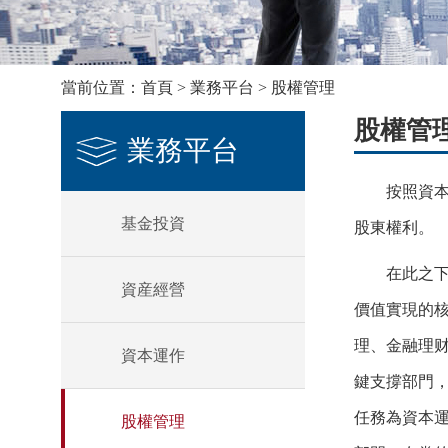
當前位置：
首頁
>
業務平台
>
股權管理
股權管
業務平台
按照資本運
基金投資
股東權利。
在此之下，
資産經營
價值實現的
理、金融理
資本運作
鍵支撐部門
任務為資本
股權管理