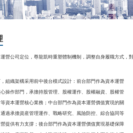
理
營公司定位，尊龍凱時重塑體制機制，調整自身履職方式，對
組織架構采用前中後台模式設計：前台部門作為資本運營
核心操作部門，承擔持股管理、股權運作、股權融資、股權管
财等資本運營核心業務；中台部門作為資本運營價值實現的關
，通過承擔資産管理運作、戰略研究、風險防控、綜合協同等
運營提供有力支撐；後台部門作為資本運營價值實現基礎保障