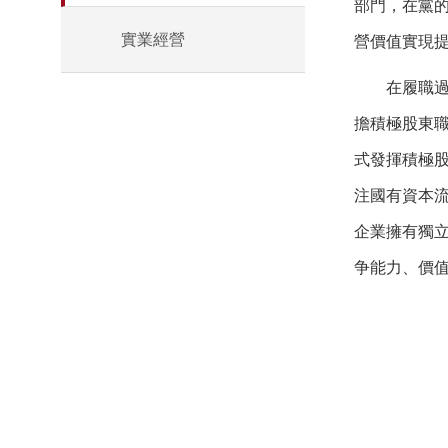
部門，在黨
實業經營
營價值實現
在履職過程
擔積極股東
式發揮積極
注國有資本
企業擁有獨
争能力、價