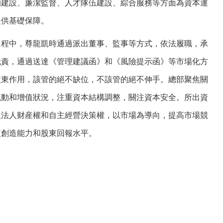
的建設、廉潔監督、人才隊伍建設、綜合服務等方面為資本運
提供基礎保障。
中，尊龍凱時通過派出董事、監事等方式，依法履職，承
職責，通過送達《管理建議函》和《風險提示函》等市場化方
股東作用，該管的絕不缺位，不該管的絕不伸手。總部聚焦關
流動和增值狀況，注重資本結構調整，關注資本安全。所出資
立法人财産權和自主經營決策權，以市場為導向，提高市場競
值創造能力和股東回報水平。